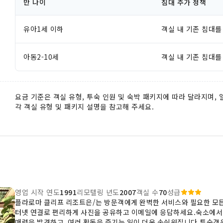
만 나이
침대 추가 정책
유아1세 이하
객실 내 기존 침대를
아동2-10세
객실 내 기존 침대를
요금 기준은 객실 유형, 투숙 인원 및 숙박 패키지에 따라 달라지며,
각 객실 유형 및 패키지 설명을 참고해 주세요.
영업 시작 연도
1991
리모텔링 년도
2007
객실 수
70
성급
플라로마 클리프 리조트은/는 방문객에게 완벽한 서비스와 필요한 모든 
터넷 연결로 편리하게 사진을 공유하고 이메일에 응답하세요.숙소에서 
매력을 발견하고, 여러 활동을 즐기는 일이 더욱 손쉬워집니다.투숙객