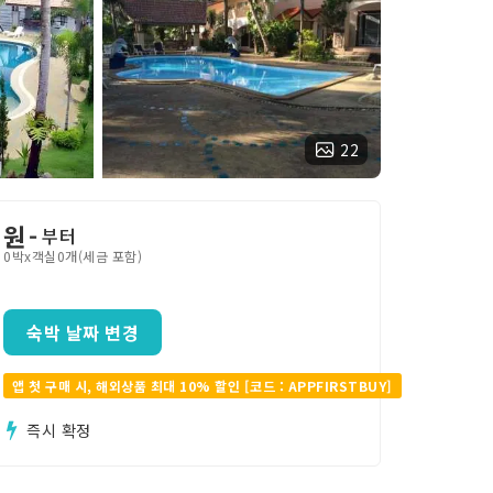
22
원
-
부터
0박x객실0개(세금 포함)
숙박 날짜 변경
앱 첫 구매 시, 해외상품 최대 10% 할인 [코드 : APPFIRSTBUY]
즉시 확정