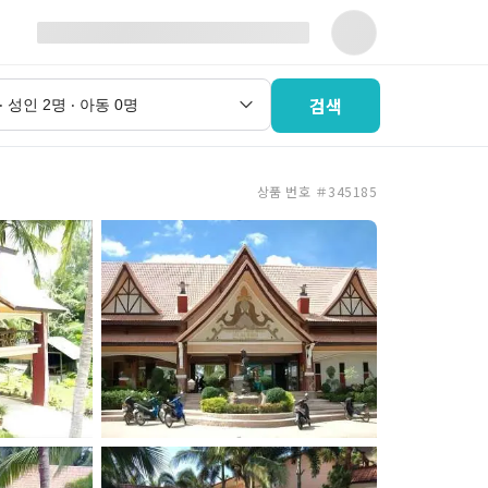
검색
상품 번호 ＃345185