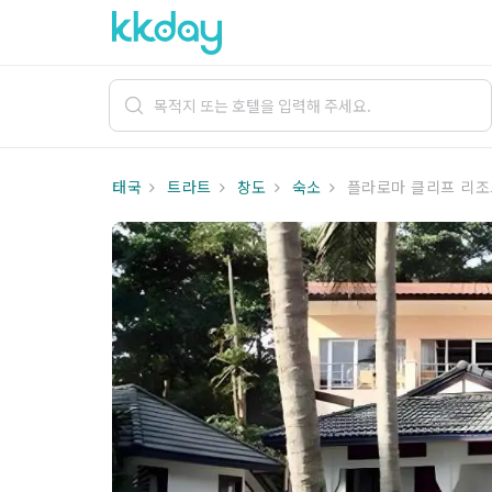
태국
트라트
창도
숙소
플라로마 클리프 리조