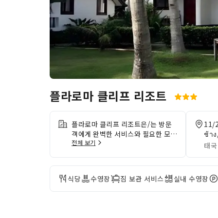
플라로마 클리프 리조트
플라로마 클리프 리조트은/는 방문
11/2
객에게 완벽한 서비스와 필요한 모든
ช้าง
전체 보기
서비스를 제공합니다.숙소에서 제공
태국
하는 무료 Wi-Fi 인터넷 연결로 편리
하게 사진을 공유하고 이메일에 응답
하세요.숙소에서 제공하는 교통편을
식당
수영장
짐 보관 서비스
실내 수영장
이용하면 꼬창 / 코창을/를 여행하
고, 매력을 발견하고, 여러 활동을 즐
기는 일이 더욱 손쉬워집니다.투숙객
은 무료로 주차가 가능합니다. 프런