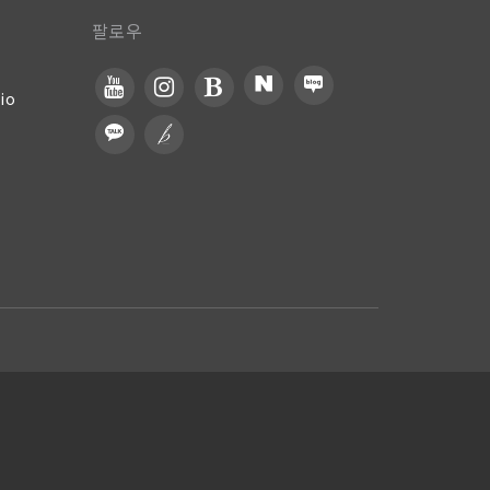
팔로우
io