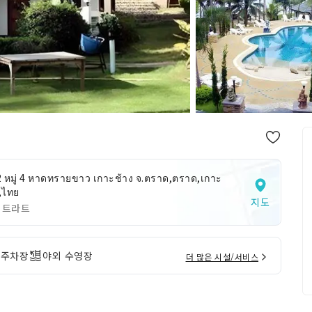
 หมู่ 4 หาดทรายขาว เกาะช้าง จ.ตราด,ตราด,เกาะ
,ไทย
지도
 트라트
주차장
야외 수영장
더 많은 시설/서비스