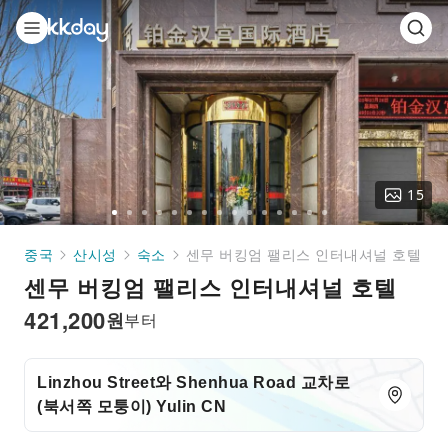
15
Go
Go
Go
Go
Go
Go
Go
Go
Go
Go
Go
Go
Go
Go
Go
to
to
to
to
to
to
to
to
to
to
to
to
to
to
to
중국
산시성
숙소
센무 버킹엄 팰리스 인터내셔널 호텔
slide
slide
slide
slide
slide
slide
slide
slide
slide
slide
slide
slide
slide
slide
slide
센무 버킹엄 팰리스 인터내셔널 호텔
1
2
3
4
5
6
7
8
9
10
11
12
13
14
15
421,200
원
부터
Linzhou Street와 Shenhua Road 교차로
(북서쪽 모퉁이) Yulin CN