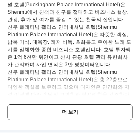
널 호텔(Buckingham Palace International Hotel)은
Shenmu에서 친척과 친구를 접대하고 비즈니스 협상,
관광, 휴가 및 여가를 즐길 수 있는 천국의 집입니다.
신무 플래티넘 팰리스 인터내셔널 호텔(Shenmu
Platinum Palace International Hotel)은 따뜻한 객실,
남북 미식, 대욕장, 레저 바둑, 호화롭고 우아한 노래 도
시를 일체화한 종합 비즈니스 호텔입니다. 호텔 투자액
은 1억 6천만 위안이고 산시 관광 호텔 관리 유한회사
가 관리하며 사업 면적은 3만 평방미터입니다.
신무 플래티넘 팰리스 인터내셔널 호텔(Shenmu
Platinum Palace International Hotel)은 총 22층으로
다양한 객실을 보유하고 있으며 디자인은 인간화와 지
성 이념에 따라 손님의 고귀함과 럭셔리함을 강조한다.
호화로운 비즈니스 층에는 호화로운 비즈니스 라운지
가 갖추어져 있으며, 이곳에 머무는 동안 당신의 고귀하
더 보기
고 우아한 기질을 마음껏 발휘할 수 있습니다. 22층에
는 다양한 스타일의 회의실이 있습니다.
신무 버킹엄 팰리스 인터내셔널 호텔 본관 4층은 장식
이 정교하고 스타일이 우아한 목욕 센터입니다. 6층은