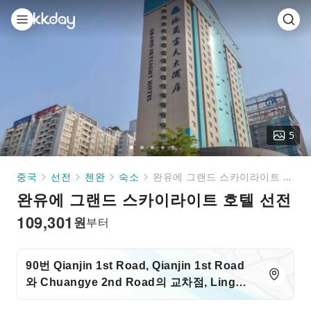
5
Go
Go
Go
Go
Go
to
to
to
to
to
중국
선전
첸완
숙소
완유에 그랜드 스카이라이트 호텔 선전
slide
slide
slide
slide
slide
완유에 그랜드 스카이라이트 호텔 선전
1
2
3
4
5
109,301
원
부터
90번 Qianjin 1st Road, Qianjin 1st Road
와 Chuangye 2nd Road의 교차점, Lingzhi
지하철 역 B2 출구에서 2m (Lingzhi Park,