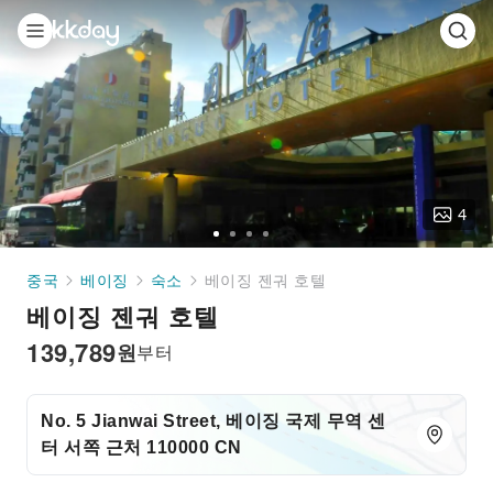
4
Go
Go
Go
Go
to
to
to
to
중국
베이징
숙소
베이징 젠궈 호텔
slide
slide
slide
slide
베이징 젠궈 호텔
1
2
3
4
139,789
원
부터
No. 5 Jianwai Street, 베이징 국제 무역 센
터 서쪽 근처 110000 CN