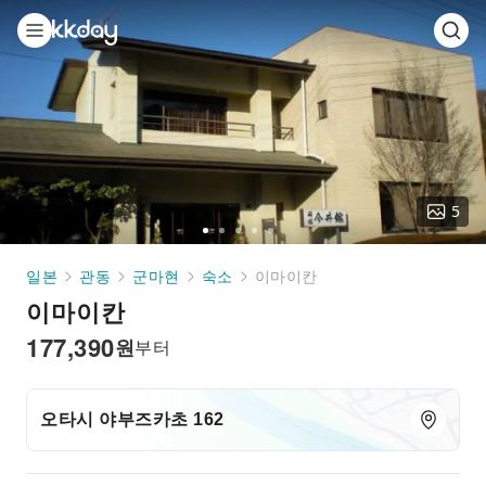
5
Go
Go
Go
Go
Go
to
to
to
to
to
일본
관동
군마현
숙소
이마이칸
slide
slide
slide
slide
slide
이마이칸
1
2
3
4
5
177,390
원
부터
오타시 야부즈카초 162