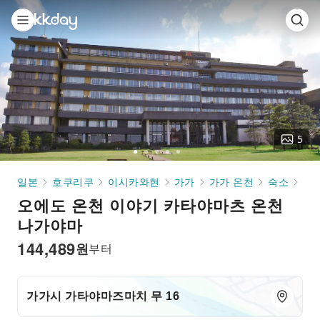
5
Go
Go
Go
Go
Go
to
to
to
to
to
일본
호쿠리쿠
이시카와현
가가
가가 온천
숙소
오
slide
slide
slide
slide
slide
오에도 온천 이야기 카타야마츠 온천
1
2
3
4
5
나가야마
144,489
원
부터
가가시 가타야마즈마치 무 16