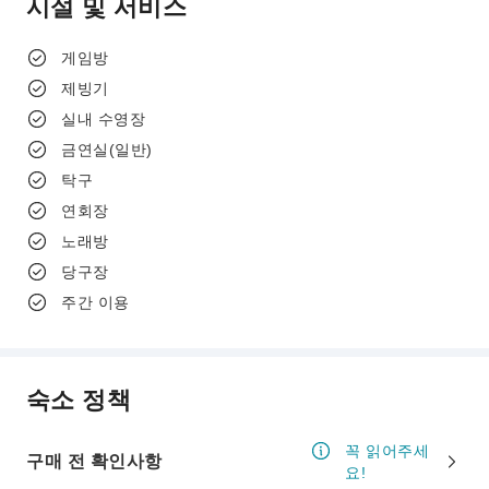
시설 및 서비스
게임방
제빙기
실내 수영장
금연실(일반)
탁구
연회장
노래방
당구장
주간 이용
숙소 정책
꼭 읽어주세
구매 전 확인사항
요!