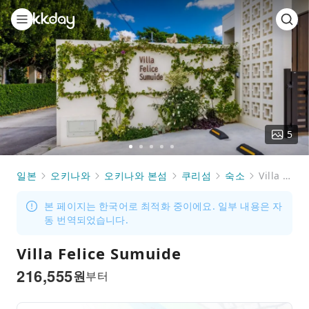
5
Go
Go
Go
Go
Go
to
to
to
to
to
일본
오키나와
오키나와 본섬
쿠리섬
숙소
Villa Felice Sumuide
slide
slide
slide
slide
slide
1
2
3
4
5
본 페이지는 한국어로 최적화 중이에요. 일부 내용은 자
동 번역되었습니다.
Villa Felice Sumuide
216,555
원
부터