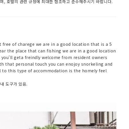
으며, 호텔의 관련 규정에 최대한 협조하고 준수해주시기 바랍니다.
 free of charege we are in a good location that is a 5
r the place that can fishing we are in a good location
 you'll geta freindly welcome from resident owners
th that personal touch you can enojoy snorkeling and
to this type of accommodation is the homely feel
안내 도구가 있음.