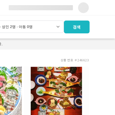
검색
.
상품 번호 ＃246623