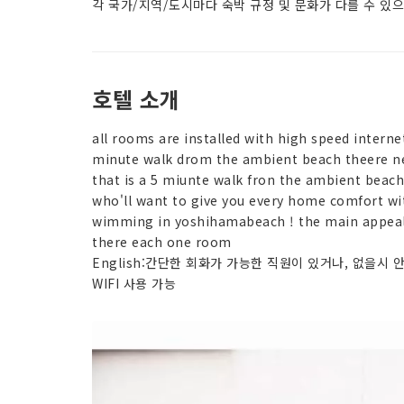
각 국가/지역/도시마다 숙박 규정 및 문화가 다를 수 있
호텔 소개
all rooms are installed with high speed internet
minute walk drom the ambient beach theere nea
that is a 5 miunte walk fron the ambient beach
who'll want to give you every home comfort wi
wimming in yoshihamabeach ! the main appeal 
there each one room
English:간단한 회화가 가능한 직원이 있거나, 없을시 
WIFI 사용 가능