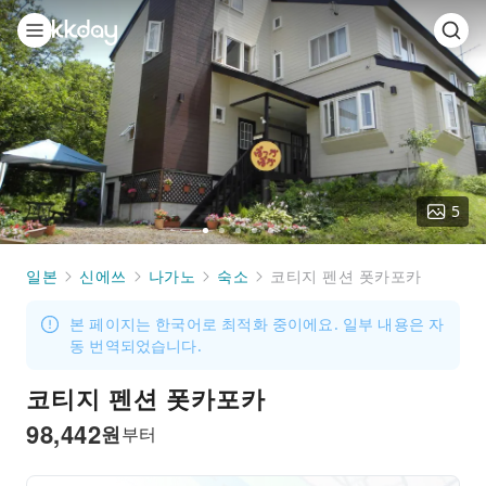
5
Go
Go
Go
Go
Go
to
to
to
to
to
일본
신에쓰
나가노
숙소
코티지 펜션 폿카포카
slide
slide
slide
slide
slide
1
2
3
4
5
본 페이지는 한국어로 최적화 중이에요. 일부 내용은 자
동 번역되었습니다.
코티지 펜션 폿카포카
98,442
원
부터