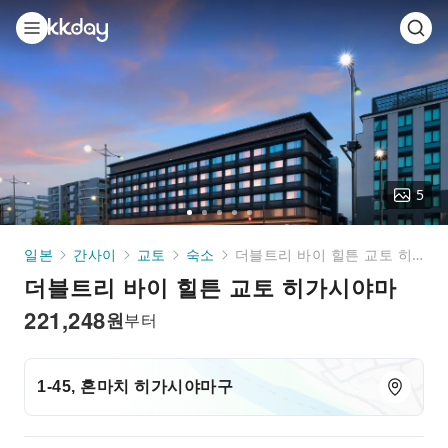
5
Go
Go
Go
Go
Go
to
to
to
to
to
일본
간사이
교토
숙소
더블트리 바이 힐튼 교토 히가시야마
slide
slide
slide
slide
slide
더블트리 바이 힐튼 교토 히가시야마
1
2
3
4
5
221,248
원
부터
1-45, 혼마치 히가시야마구