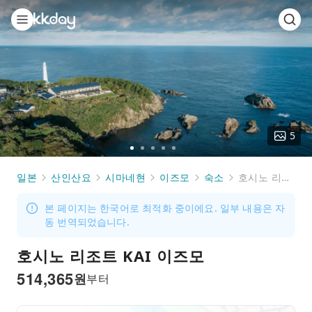
5
Go
Go
Go
Go
Go
to
to
to
to
to
일본
산인산요
시마네현
이즈모
숙소
호시노 리조트 KAI 이즈모
slide
slide
slide
slide
slide
1
2
3
4
5
본 페이지는 한국어로 최적화 중이에요. 일부 내용은 자
동 번역되었습니다.
호시노 리조트 KAI 이즈모
514,365
원
부터