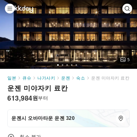
5
Go
Go
Go
Go
Go
to
to
to
to
to
일본
큐슈
나가사키
운젠
숙소
운젠 미야자키 료칸
slide
slide
slide
slide
slide
운젠 미야자키 료칸
1
2
3
4
5
613,984
원
부터
운젠시 오바마타운 운젠 320
취소 불가