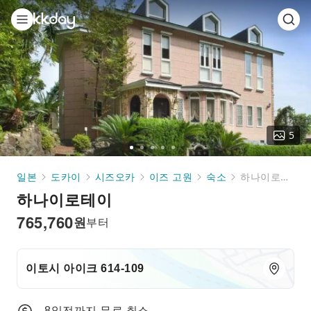
5
Go
Go
Go
Go
Go
to
to
to
to
to
일본
도카이
시즈오카
이즈 고원
숙소
하나이로테이
slide
slide
slide
slide
slide
하나이로테이
1
2
3
4
5
765,760
원
부터
이토시 아이크 614-109
8일전까지 무료 취소