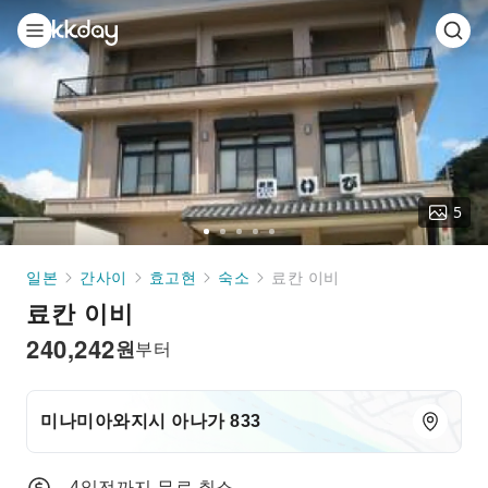
5
Go
Go
Go
Go
Go
to
to
to
to
to
일본
간사이
효고현
숙소
료칸 이비
slide
slide
slide
slide
slide
료칸 이비
1
2
3
4
5
240,242
원
부터
미나미아와지시 아나가 833
4일전까지 무료 취소