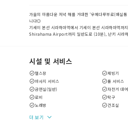
가을의 아름다운 저녁 해를 거대한 ‘우메다루부로(매실통
니다◎
기세이 본선 시라하마역에서 기세이 본선 시라하마역까지공
Shirahama Airport까지 일반도로 (10분), 난키 시
시설 및 서비스
헬스장
제빙기
마사지 서비스
룸 서비스
금연실(일반)
자전거 대여
로비
탁구
노래방
건조실
더 보기