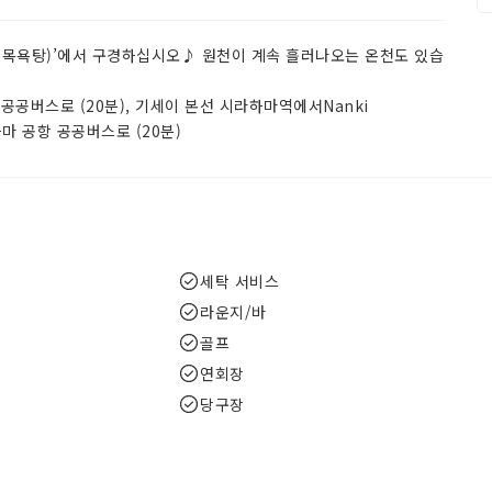
 목욕탕)’에서 구경하십시오♪ 원천이 계속 흘러나오는 온천도 있습
공버스로 (20분), 기세이 본선 시라하마역에서Nanki
라하마 공항 공공버스로 (20분)
세탁 서비스
라운지/바
골프
연회장
당구장