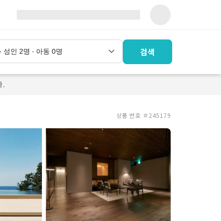
검색
.
상품 번호 ＃245179