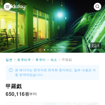
5
Go
Go
Go
Go
Go
to
to
to
to
to
일본
호쿠리쿠
후쿠이
숙소
甲羅戯
slide
slide
slide
slide
slide
1
2
3
4
5
본 페이지는 한국어로 최적화 중이에요. 일부 내용은 자
동 번역되었습니다.
甲羅戯
650,116
원
부터