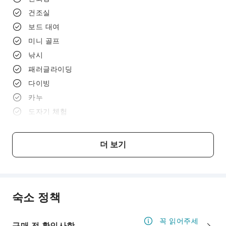
건조실
보드 대여
미니 골프
낚시
패러글라이딩
다이빙
카누
도자기 체험
소바 요리 체험
일본 체스
더 보기
바둑(게임)
마작(게임)
미용 서비스
숙소 정책
꼭 읽어주세
구매 전 확인사항