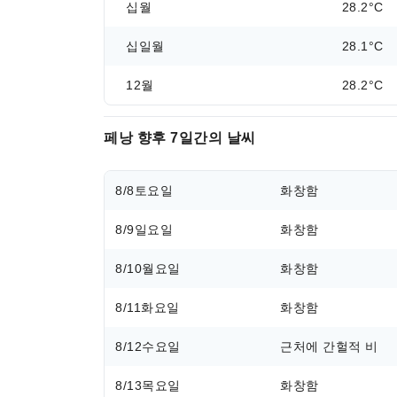
십월
28.2°C
십일월
28.1°C
12월
28.2°C
페낭 향후 7일간의 날씨
8/8
토요일
화창함
8/9
일요일
화창함
8/10
월요일
화창함
8/11
화요일
화창함
8/12
수요일
근처에 간헐적 비
8/13
목요일
화창함