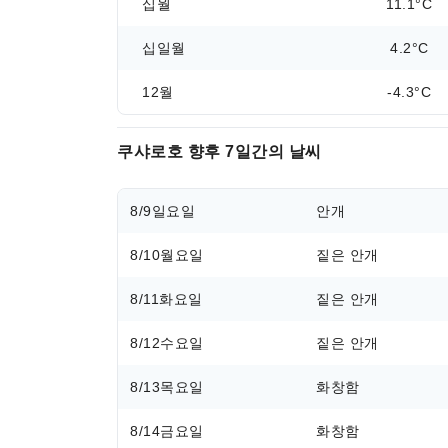
십월
11.1°C
십일월
4.2°C
12월
-4.3°C
쿠샤로호 향후 7일간의 날씨
8/9
일요일
안개
8/10
월요일
짙은 안개
8/11
화요일
짙은 안개
8/12
수요일
짙은 안개
8/13
목요일
화창함
8/14
금요일
화창함