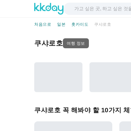
처음으로
일본
홋카이도
쿠샤로호
쿠샤로호
여행 정보
쿠샤로호 꼭 해봐야 할 10가지 체