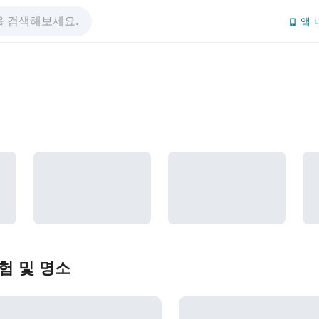
앱 
험 및 명소