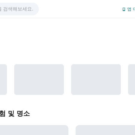
앱 
험 및 명소