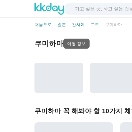
처음으로
일본
간사이
교토
쿠미하마
쿠미하마
여행 정보
쿠미하마 꼭 해봐야 할 10가지 체