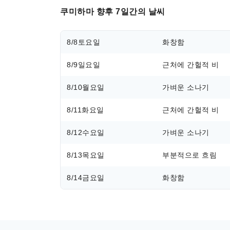
쿠미하마 향후 7일간의 날씨
8/8
토요일
화창함
8/9
일요일
근처에 간헐적 비
8/10
월요일
가벼운 소나기
8/11
화요일
근처에 간헐적 비
8/12
수요일
가벼운 소나기
8/13
목요일
부분적으로 흐림
8/14
금요일
화창함