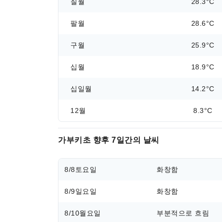
칠월
28.3°C
팔월
28.6°C
구월
25.9°C
십월
18.9°C
십일월
14.2°C
12월
8.3°C
가부키초 향후 7일간의 날씨
8/8
토요일
화창함
8/9
일요일
화창함
8/10
월요일
부분적으로 흐림