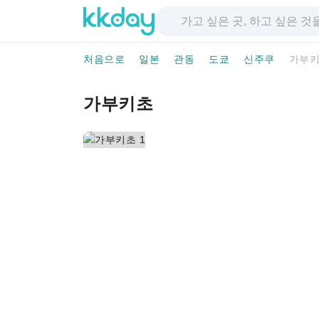
처음으로
일본
관동
도쿄
신주쿠
가부
가부키초