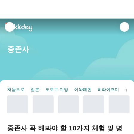
unread
notifications
중존사
처음으로
일본
도호쿠 지방
이와테현
히라이즈미
중존사
중존사 꼭 해봐야 할 10가지 체험 및 명