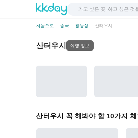
처음으로
중국
광둥성
산터우시
산터우시
여행 정보
산터우시 꼭 해봐야 할 10가지 체