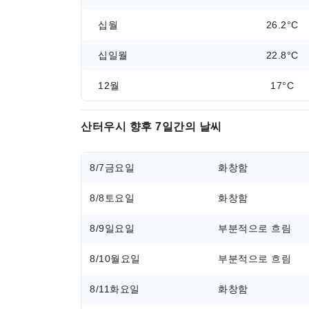
십월
26.2°C
십일월
22.8°C
12월
17°C
산터우시 향후 7일간의 날씨
8/7
금요일
화창함
8/8
토요일
화창함
8/9
일요일
부분적으로 흐림
8/10
월요일
부분적으로 흐림
8/11
화요일
화창함