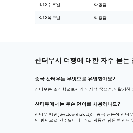
8/12
수요일
화창함
8/13
목요일
화창함
산터우시 여행에 대한 자주 묻는 
중국 산터우는 무엇으로 유명한가요?
산터우는 조약항으로서의 역사적 중요성과 활기찬 차
산터우에서는 무슨 언어를 사용하나요?
산터우 방언(Swatow dialect)은 중국 광둥성
인 방언으로 간주됩니다. 주로 광둥성 남동부 산터