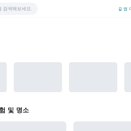
앱 
험 및 명소