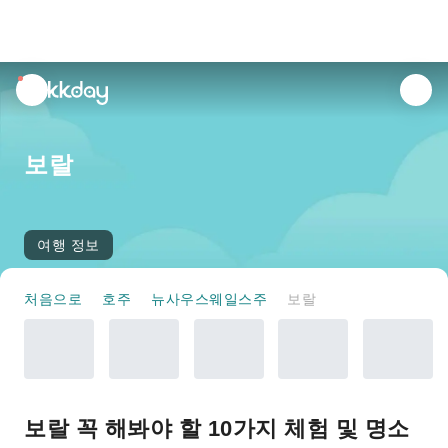
unread
notifications
보랄
여행 정보
처음으로
호주
뉴사우스웨일스주
보랄
보랄 꼭 해봐야 할 10가지 체험 및 명소