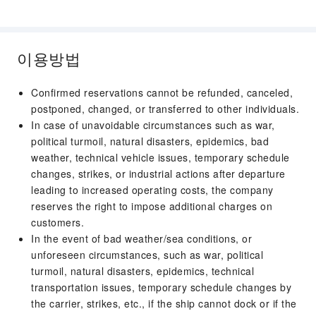
도착 시간：08:00
출발시간：：17:00
이용방법
8 일차
이탈리아,라벤나
2026/08/29
하선
Confirmed reservations cannot be refunded, canceled,
도착 시간：06:00
postponed, changed, or transferred to other individuals.
In case of unavoidable circumstances such as war,
political turmoil, natural disasters, epidemics, bad
weather, technical vehicle issues, temporary schedule
changes, strikes, or industrial actions after departure
leading to increased operating costs, the company
reserves the right to impose additional charges on
customers.
In the event of bad weather/sea conditions, or
unforeseen circumstances, such as war, political
turmoil, natural disasters, epidemics, technical
transportation issues, temporary schedule changes by
the carrier, strikes, etc., if the ship cannot dock or if the