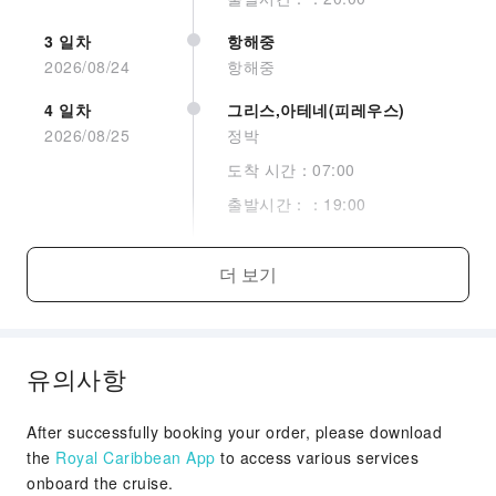
니다.
3 일차
항해중
2026/08/24
항해중
4 일차
그리스,아테네(피레우스)
2026/08/25
정박
Interior Guarantee
도착 시간：07:00
출발시간：：19:00
더 보기
5 일차
그리스,산토리니
2026/08/26
더 보기
텐더
도착 시간：07:00
출발시간：：19:00
유의사항
6 일차
항해중
2026/08/27
항해중
After successfully booking your order, please download
7 일차
크로아티아,스플리트
the
Royal Caribbean App
to access various services
2026/08/28
정박
onboard the cruise.