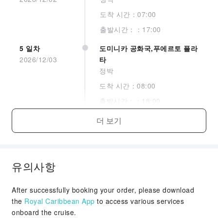
니다.
도착 시간：07:00
출발시간：：17:00
5 일차
도미니카 공화국,푸에르토 플라
2026/12/03
타
정박
Interior Stateroom Guarantee
도착 시간：08:00
출발시간：：18:00
더 보기
6 일차
더 보기
항해중
2026/12/04
항해중
7 일차
플로리다,포트 로더데일
2026/12/05
하선
유의사항
도착 시간：07:00
After successfully booking your order, please download
the
Royal Caribbean App
to access various services
onboard the cruise.