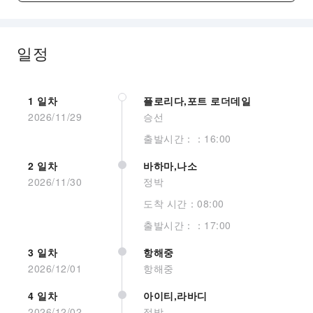
일정
현재 객실 이미지 없습
니다.
1 일차
플로리다,포트 로더데일
2026/11/29
승선
출발시간：：16:00
2 일차
바하마,나소
2026/11/30
정박
Interior Quad Gty
도착 시간：08:00
출발시간：：17:00
3 일차
항해중
2026/12/01
항해중
4 일차
아이티,라바디
현재 객실 이미지 없습
2026/12/02
정박