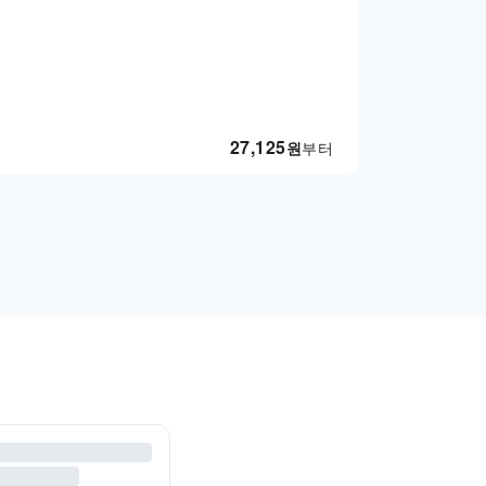
27,125
원
부터