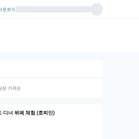
다운로드
낮은 가격순
디너 뷔페 체험 (호찌민)