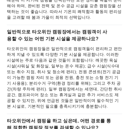
때문에 이 시기에 캠핑을 선택한다면 보온 장비를 특별히 준비
해야 하며, 완비된 전력 및 온수 공급 시설을 갖춘 캠핑장을 선
택하는 것이 좋습니다. 따라서 기온의 쾌적함과 활동의 편리성
을 고려할 때 봄과 가을이 최적의 선택입니다.
일반적으로 타오위안 캠핑장에서는 캠핑객이 사
용할 수 있는 어떤 기본 시설을 제공하나요?
타오위안의 캠핑장들은 일반적으로 캠핑객들이 편리하고 편안
하게 지낼 수 있도록 다양한 기본 시설을 제공합니다. 이러한
시설에는 주로 다음과 같은 것들이 포함됩니다: 깨끗한 욕실
시설(샤워실 및 화장실, 일부는 온수 제공); 급수 시설(식수대
또는 취수 지점, 취사 및 청소에 편리); 전원 콘센트(전기 공급
이 가능한 캠핑 자리 또는 공용 전원, 충전 또는 소형 전기 기
기 사용용); 분리수거 구역(환경 정리를 위해); 그리고 주차 공
간(차량 주차에 편리). 일부 캠핑장에서는 세면대, 간단한 취사
공간, 캠프파이어 장소 또는 휴게실과 같은 추가 서비스도 제
공할 수 있지만, 위에 언급된 것들은 일반적이며 필수적인 기
본 시설로, 기본적인 필요를 충족시키기에 충분합니다.
타오위안에서 캠핑을 하고 싶은데, 어떤 경로를 통
해 적합한 캠핑장 정보를 검색할 수 있나요?