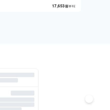
17,653
원
부터