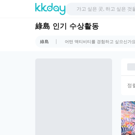
綠島 인기 수상활동
綠島
정