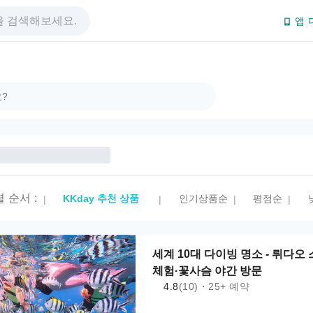
앱 
렬 순서
:
KKday 추천 상품
인기상품순
평점순
|
|
|
|
세계 10대 다이빙 명소 - 뤼다오
체험·꽃사슴 야간 방문
4.8
(10)・25+ 예약