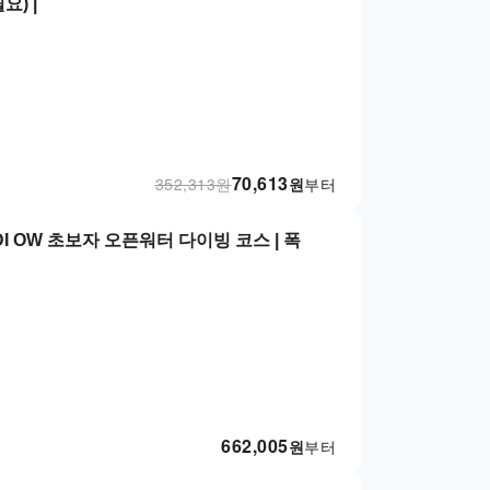
요) |
70,613
352,313
원
원
부터
I OW 초보자 오픈워터 다이빙 코스 | 폭
662,005
원
부터