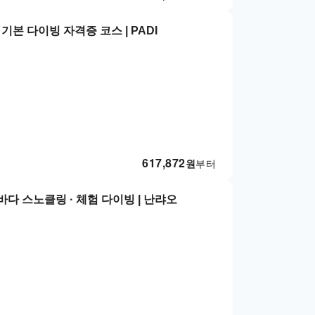
기본 다이빙 자격증 코스 | PADI
617,872
원
부터
바다 스노클링 · 체험 다이빙 | 난랴오