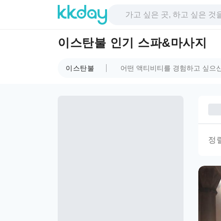
이스탄불 인기 스파&마사지
이스탄불
정