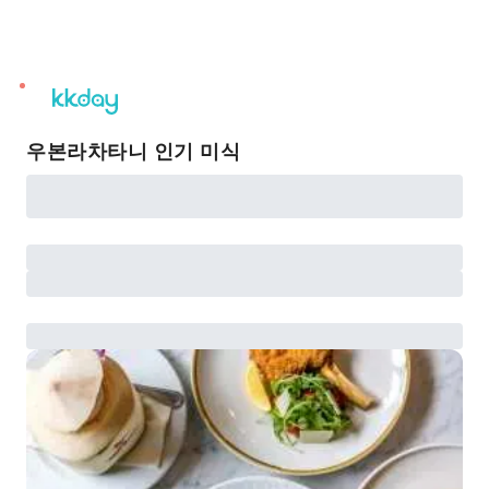
unread
notifications
우본라차타니 인기 미식