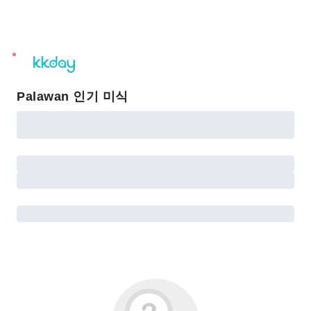
unread
notifications
Palawan 인기 미식