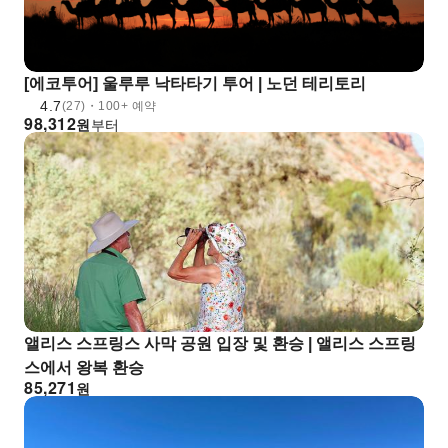
[에코투어] 울루루 낙타타기 투어 | 노던 테리토리
4.7
(27)・100+ 예약
98,312
원
부터
앨리스 스프링스 사막 공원 입장 및 환승 | 앨리스 스프링
스에서 왕복 환승
85,271
원