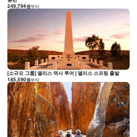
249,794
원
부터
[소규모 그룹] 앨리스 역사 투어 | 앨리스 스프링 출발
185,590
원
부터