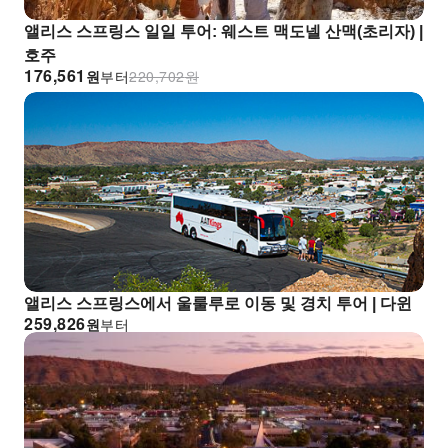
앨리스 스프링스 일일 투어: 웨스트 맥도넬 산맥(초리자) |
호주
176,561
원
부터
220,702
원
앨리스 스프링스에서 울룰루로 이동 및 경치 투어 | 다윈
259,826
원
부터