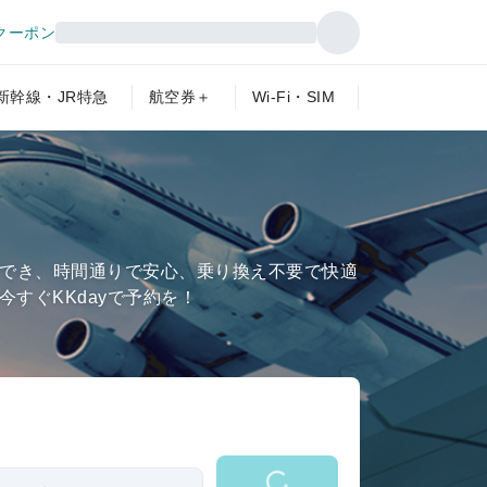
クーポン
新幹線・JR特急
航空券＋
Wi-Fi・SIM
行でき、時間通りで安心、乗り換え不要で快適
今すぐKKdayで予約を！