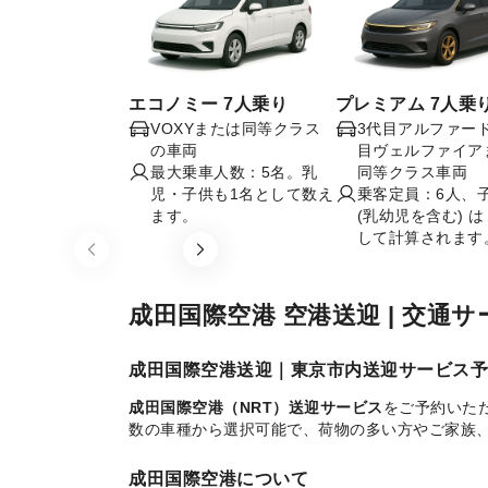
エコノミー 7人乗り
プレミアム 7人乗
VOXYまたは同等クラス
3代目アルファー
の車両
目ヴェルファイア
最大乗車人数：5名。乳
同等クラス車両
児・子供も1名として数え
乗客定員：6人、
ます。
(乳幼児を含む) は 
して計算されます
Item
1
of
成田国際空港 空港送迎 | 交通
5
成田国際空港送迎｜東京市内送迎サービス予
成田国際空港（NRT）送迎サービス
をご予約いた
数の車種から選択可能で、荷物の多い方やご家族
成田国際空港について