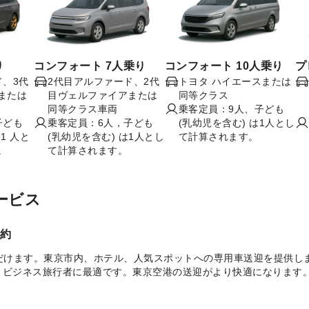
り
コンフォート 7人乗り
コンフォート 10人乗り
プ
ド、3代
2代目アルファード、2代
トヨタ ハイエースまたは
または
目ヴェルファイアまたは
同等クラス
同等クラス車両
乗客定員：9人、子ども
子ども
乗客定員：6人，子ども
(乳幼児を含む) は1人とし
1 人と
(乳幼児を含む) は1人とし
て計算されます。
。
て計算されます。
サービス
約
だけます。東京市内、ホテル、人気スポットへの専用車送迎を提供し
、ビジネス旅行者に最適です。東京空港の送迎がより快適になります