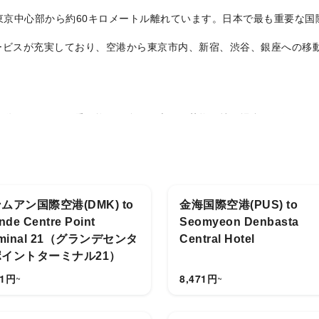
東京中心部から約60キロメートル離れています。日本で最も重要な国
ビスが充実しており、空港から東京市内、新宿、渋谷、銀座への移動
移動できますが、乗り換えが多く、大きな荷物を持つ場合は不便です
乗り換えや待ち時間を節約できます。
行に特に適しており、即時見積もり、行程確認、プロのドライバーサ
ムアン国際空港(DMK) to
金海国際空港(PUS) to
nde Centre Point
Seomyeon Denbasta
rminal 21（グランデセンタ
Central Hotel
イントターミナル21）
1
円
8,471
円
~
~