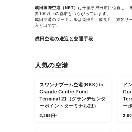
成田国際空港（NRT）
は千葉県成田市に位置し、
界100以上の都市とつながっています。
成田空港のターミナルは免税店、飲食店、旅客サー
入り口です。
成田空港の送迎と交通手段
旅行者は電車、高速バス、タクシーで東京市内へ
ーポイントの直行
プライベートカー体験ができ、
人気の空港
なぜ成田空港送迎サービスを選ぶのか？
成田空港送迎は、深夜便、家族旅行、ビジネス旅
現します。
スワンナプーム空港(BKK) to
ドン
Grande Centre Point
Gra
Terminal 21（グランデセンタ
Te
ーポイントターミナル21）
ーポ
2,269
円
2,80
~