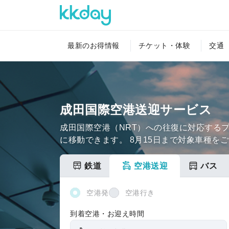
最新のお得情報
チケット・体験
交通
旅行関連サービス
ショッピング
成田国際空港送迎サービス
成田国際空港（NRT）への往復に対応する
に移動できます。 8月15日まで対象車種をご
鉄道
空港送迎
バス
空港発
空港行き
到着空港・お迎え時間