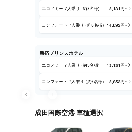
13,131
円
~
エコノミー 7人乗り (約3名様)
14,093
円
~
コンフォート 7人乗り (約6名様)
新宿プリンスホテル
13,131
円
~
エコノミー 7人乗り (約3名様)
13,853
円
~
コンフォート 7人乗り (約6名様)
Item
1
of
成田国際空港 車種選択
1