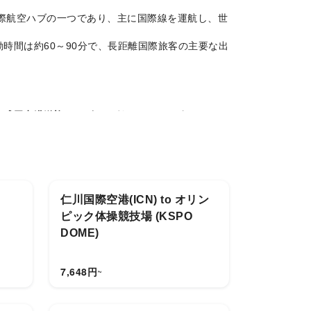
際航空ハブの一つであり、主に国際線を運航し、世
時間は約60～90分で、長距離国際旅客の主要な出
。
成田空港送迎サービス
を利用すると、
ポイントツ
ービスを提供し、より効率的で安心な東京旅行を実
仁川国際空港(ICN) to オリン
ピック体操競技場 (KSPO
DOME)
7,648
円
~