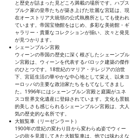
と歴史が詰まった見どころ満載の場所です。ハプス
ブルク家の皇帝たちが築き上げた壮麗な宮廷は、現
在オーストリア大統領の公式執務所としても使われ
ています。帝国宝物館をはじめ、多彩な美術館・ギ
ャラリー・貴重なコレクションが揃い、次々と発見
が見つかります。
シェーンブルン宮殿
ウィーンの帝国の歴史に深く根ざしたシェーンブル
ン宮殿は、ウィーンを代表するバロック建築の傑作
のひとつです。18世紀のマリア・テレジアの治世
下、宮廷生活の華やかな中心地として栄え、以来ヨ
ーロッパの主要な政治家たちをもてなしてきまし
た。1996年にはシェーンブルン宮殿と庭園がユネ
スコ世界文化遺産に登録されています。文化も景観
的美しさも感じられるシェーンブルン宮殿は、大人
気の歴史的な名所です。
大観覧車（リーゼンラート）
1900年の世紀の変わり目から変わらぬ姿でウィー
ンの街を見渡してきた大観覧車は、他では味わえな