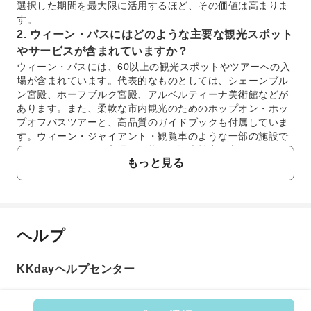
選択した期間を最大限に活用するほど、その価値は高まりま
す。
2. ウィーン・パスにはどのような主要な観光スポット
やサービスが含まれていますか？
ウィーン・パスには、60以上の観光スポットやツアーへの入
場が含まれています。代表的なものとしては、シェーンブル
ン宮殿、ホーフブルク宮殿、アルベルティーナ美術館などが
あります。また、柔軟な市内観光のためのホップオン・ホッ
プオフバスツアーと、高品質のガイドブックも付属していま
す。ウィーン・ジャイアント・観覧車のような一部の施設で
はファストトラック入場が可能で、観光効率を高めます。
もっと見る
3. ウィーン・フレキシパスは、具体的にどの観光スポ
ットをカバーしていますか？
ウィーン・フレキシパスでは、厳選された主要観光スポット
のリストから、あらかじめ決められた数のアトラクションを
選択することができます。これにより、旅程に合わせた柔軟
ヘルプ
よくあるご質問
な計画が可能です。正確なリストは変動する可能性がありま
すが、通常、シェーンブルン宮殿、ホーフブルク宮殿、アル
ベルティーナ美術館といった主要なランドマークが含まれて
KKdayヘルプセンター
1. ウィーン・パスはウィーン観光に投資する価値
います。提供されている選択肢の中から、訪れたい具体的な
がありますか？
アトラクションをお選びいただけます。
ウィーン・パスは、ウィーンの主要な観光スポットを数
4. ウィーン・パスは、市内の公共交通機関オプション