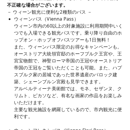
不正確な場合がございます。
－ ウィーン観光に便利な2種類のパス －
ウィーンパス（Vienna Pass）
ウィーン市内の60以上の対象施設に利用期間中いく
つでも入場できる観光パスです。乗り降り自由のホ
ップオン・ホップオフバスツアーも1日無料！
また、ウィーンパス限定のお得なキャンペーンも。
オーストリア大統領官邸のホーフブルク王宮や、王
宮宝物館で、神聖ローマ帝国の王冠やオーストリア
帝国の王冠をご覧いただくことも可能。また、ハプ
スブルク家の居城であった世界遺産のバロック建
築、シェーンブルン宮殿も見学できます。
アルベルティーナ美術館では、モネ、セザンヌ、ク
リムト、ピカソなど、有名な画家の作品をお楽しみ
いただけます。
主要な観光施設を網羅しているので、市内観光に便
利です。