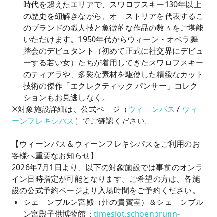
時代を超えたエリアで、スワロフスキー130年以上
の歴史を紐解きながら、オーストリアを代表するこ
のブランドの職人技と象徴的な作品の数々をご堪能
いただけます。1950年代からウィーン・オペラ舞
踏会のデビュタント（初めて正式に社交界にデビュ
ーする若い女）たちが着用してきたスワロフスキー
のティアラや、多彩な素材を駆使した精緻なカット
技術の傑作「エクレクティック パンサー」コレク
ションもお見逃しなく。
※対象施設詳細は、公式ページ（
ウィーンパス
/
ウィ
ーンフレキシパス
）でご確認ください。
【ウィーンパス＆ウィーンフレキシパスをご利用のお
客様へ重要なお知らせ】
2026年7月1日より、以下の対象施設では事前のオンラ
イン日時指定が可能となります。ご希望の方は、各施
設の公式予約ページより入場時間をご予約ください。
シェーンブルン宮殿（州の貴賓室）＆シェーンブル
ン宮殿子供博物館：
timeslot.schoenbrunn-