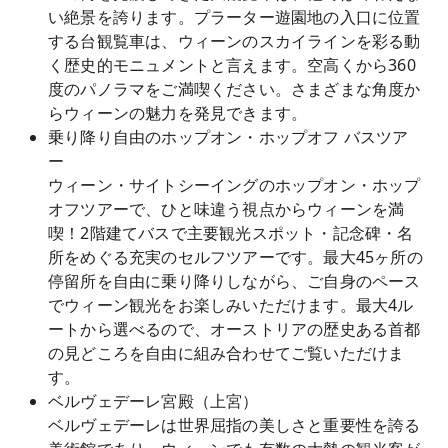
い絶景を誇ります。プラーター遊園地の入口に位置
する台観覧車は、ウィーンのスカイラインを彩る動
く歴史的モニュメントと言えます。空高くから360
度のパノラマをご満喫ください。さまざまな角度か
らウィーンの魅力を発見できます。
乗り降り自由のホップオン・ホップオフ バスツア
ー
ウィーン・サイトシーイングのホップオン・ホップ
オフツアーで、ひと味違う視点からウィーンを満
喫！2階建てバスで主要観光スポット・記念碑・名
所をめぐる充実のセルフツアーです。最大45ヶ所の
停留所を自由に乗り降りしながら、ご自身のペース
でウィーン観光をお楽しみいただけます。最大4ル
ートから選べるので、オーストリアの歴史ある首都
の見どころを自由に組み合わせてご覧いただけま
す。
ベルヴェデーレ宮殿（上宮）
ベルヴェデーレは世界屈指の美しさと重要性を誇る