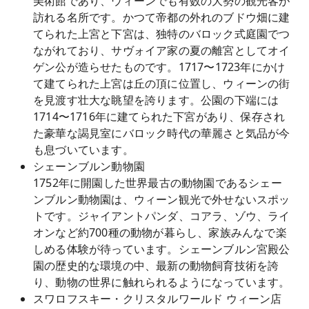
美術館であり、ウィーンでも有数の大勢の観光客が
訪れる名所です。かつて帝都の外れのブドウ畑に建
てられた上宮と下宮は、独特のバロック式庭園でつ
ながれており、サヴォイア家の夏の離宮としてオイ
ゲン公が造らせたものです。1717〜1723年にかけ
て建てられた上宮は丘の頂に位置し、ウィーンの街
を見渡す壮大な眺望を誇ります。公園の下端には
1714〜1716年に建てられた下宮があり、保存され
た豪華な謁見室にバロック時代の華麗さと気品が今
も息づいています。
シェーンブルン動物園
1752年に開園した世界最古の動物園であるシェー
ンブルン動物園は、ウィーン観光で外せないスポッ
トです。ジャイアントパンダ、コアラ、ゾウ、ライ
オンなど約700種の動物が暮らし、家族みんなで楽
しめる体験が待っています。シェーンブルン宮殿公
園の歴史的な環境の中、最新の動物飼育技術を誇
り、動物の世界に触れられるようになっています。
スワロフスキー・クリスタルワールド ウィーン店