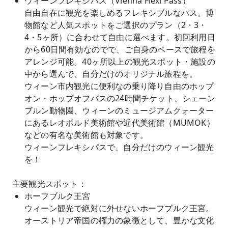
ウィーンフレキシパス（Vienna Flexi Pass）
自由自在に観光を楽しめるフレキシブルなパス。博
物館など人気スポットをご選択のプラン（2・3・
4・5ヶ所）に合わせて自由に選べます。初回利用日
から60日間有効なのでで、ご自身のペースで旅程を
アレンジ可能。40ヶ所以上の観光スポット・施設の
中から選んで、自分だけのオリジナル旅程を。
ウィーン市内観光に便利なの乗り降り自由のホップ
オン・ホップオフバスの24時間チケット、シェーン
ブルン動物園、ウィーンのミュージアムクォーター
にあるレオポルド美術館や近代美術館（MUMOK）
などの有名な美術館も対象です。
ウィーンフレキシパスで、自分だけのウィーン観光
を！
主要観光スポット：
ホーフブルク王宮
ウィーン観光で絶対に外せないホーフブルク王宮。
オーストリア帝国の権力の象徴として、豊かな文化