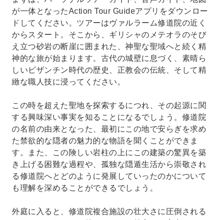
が一体となったAction Tour Guideアプリをダウンロー
ドしてください。ツアーはヴァルラーム修道院の近く
からスタート。そこから、ギリシャのメテオラのそび
え立つ砂岩の断崖に囲まれた、神聖な聖域へと続く精
神的な旅が始まります。古代の城壁に息づく、素晴ら
しいビザンチン時代の歴史、正教会の伝統、そして精
緻な職人技に浸ってください。
この時を超えた聖地を探索するにつれ、その起源に関
する興味深い事実を知ることになるでしょう。修道院
の名前の由来となった、最初にこの地で安らぎを求め
た禁欲的な隠者の魅力的な物語を聞くことができま
す。また、この険しい岩柱の上にこの建築の驚異を築
き上げる困難な過程や、孤独な隠遁生活から崇敬され
る修道院へとどのように発展していったのかについて
も理解を深めることができるでしょう。
外庭に入ると、修道院複合施設の壮大さに圧倒される