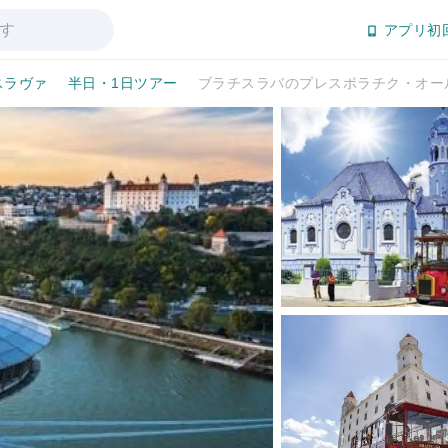
アプリ初
スラヴァ
半日・1日ツアー