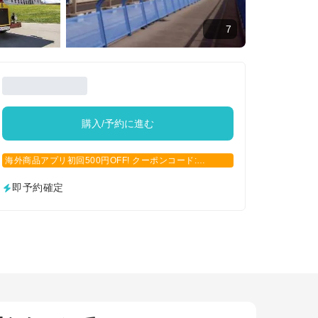
7
購入/予約に進む
海外商品アプリ初回500円OFF! クーポンコード:
APP500
即予約確定