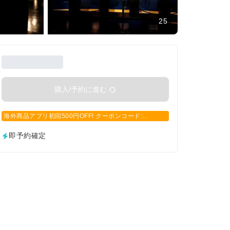
25
購入/予約に進む
海外商品アプリ初回500円OFF! クーポンコード:
APP500
即予約確定