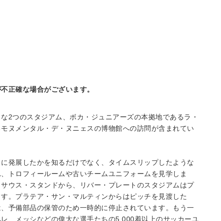
が不正確な場合がございます。
な2つのスタジアム、ボカ・ジュニアーズの本拠地であるラ・
るモヌメンタル・デ・ヌニェスの博物館への訪問が含まれてい
うに発展したかを知るだけでなく、タイムスリップしたような
れ、トロフィールームや古いチームユニフォームを見学しま
・サウス・スタンドから、リバー・プレートのスタジアムはプ
ます。プラテア・サン・マルティンからはピッチを見渡した
は、予備部品の保管のため一時的に停止されています。もう一
レ、メッシなどの偉大な選手たちの5,000着以上のサッカーユ