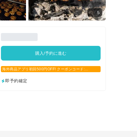
5
購入/予約に進む
海外商品アプリ初回500円OFF! クーポンコード:
APP500
即予約確定