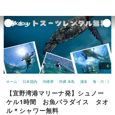
unread
notifications
6
ホーム
日本国内
沖縄県
沖縄 本島
浦添
海・川・湖の
【宜野湾港マリーナ発】シュノー
ケル1時間 お魚パラダイス タオ
ル＊シャワー無料