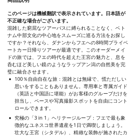
比類なき写真撮影スポット：息を呑むほど美しい
鏡のような水面反射で知られる隠れた名所、ラッ
このページは機械翻訳で表示されています。日本語が
プアンラグーン（ランコー湾）で、立ち止まって
不正確な場合がございます。
素晴らしい写真を撮影しましょう。
混雑した窮屈なツアーバスに縛られることなく、ベト
ナム中部文化の中心地をスムーズに巡る方法をお探し
モダンで快適な車両：広々とした座席、強力なエ
ですか？それなら、ダナンからフエへの8時間プライベ
アコン、プロの地元ドライバーを備えた、4人乗
ートカー日帰りツアーが最適です。このオーダーメイ
り、7人乗り（スタンダード／ラグジュアリ
ドの旅では、フエの時代を超えた王宮の魅力と、息を
ー）、10人乗りなど、幅広い種類のプライベート
呑むほど美しい鏡のようなラップアン潟の自然美を完
車両をご用意しています。
璧に融合させます。
100％自由自在な旅：混雑とは無縁で、慌ただしい
思いをすることもありません。専用車と専属ガイド
（英語と中国語に堪能）がお客様のグループだけを
担当し、ペースや写真撮影スポットを自由にコント
ロールできます。
究極の「3 in 1」ヘリテージループ：フエで最も象
徴的なユネスコ世界遺産を1日で満喫しましょう。
壮大な王宮（シタデル）、精緻な装飾が施されたカ