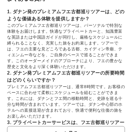
1. ダナン発のプレミアムフエ古都巡りツアーは、どの
ような価値ある体験を提供しますか？
このプレミアムフエ古都巡りツアーは、パーソナルで特別な
体験をお届けします。快適なプライベートカーと、知識豊富
な英語または中国語ガイドが同行し、厳格なスケジュールに
縛られることなく、充実した旅をお約束します。ツアーで
は、フエの主要な見どころである古都、カイディン帝廟、テ
ィエンムー寺などを、ご自身のペースで巡ることができま
す。このオーダーメイドのアプローチにより、フエの豊かな
歴史と文化をより深く体験いただけます。
2. ダナン発プレミアムフエ古都巡りツアーの所要時間
はどのくらいですか？
プレミアムフエ古都巡りツアーは、通常8時間です。お客様の
ペースに合わせて柔軟にスケジュールを組むことができま
す。これには、ダナンとフエ間の移動時間と、史跡を巡る十
分な時間が含まれています。ツアーでは、ダナン中心部のホ
テルへの直接送迎が含まれており、快適で便利な往復の旅を
お楽しみいただけます。
3. プライベートカーサービスは、フエ古都巡りツアー
での旅をどのように向上させますか？