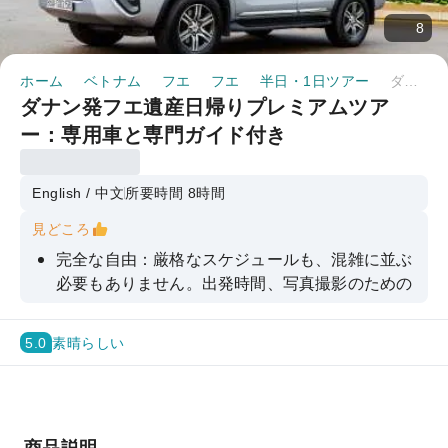
8
ホーム
ベトナム
フエ
フエ
半日・1日ツアー
ダナン発フエ遺産日帰りプレミアムツアー：専用車と専門ガイド付き
ダナン発フエ遺産日帰りプレミアムツア
ー：専用車と専門ガイド付き
English / 中文
所要時間 8時間
見どころ
完全な自由：厳格なスケジュールも、混雑に並ぶ
必要もありません。出発時間、写真撮影のための
停車場所、旅全体のペースなど、すべてご自身で
自由に決めることができます。
5.0
素晴らしい
「3 in 1」歴史遺産ツアー：フエの最も象徴的な
ランドマークすべてを1日で体験できます。古代
の王宮（シタデル）、精巧なカイディン帝陵、詩
情ティエンムー寺などが含まれます。
商品説明