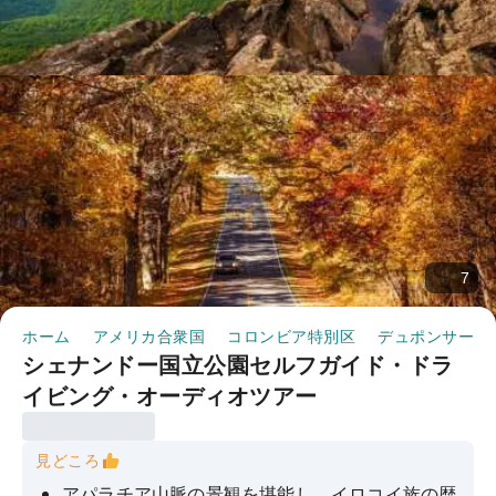
7
ホーム
アメリカ合衆国
コロンビア特別区
デュポンサーク
シェナンドー国立公園セルフガイド・ドラ
イビング・オーディオツアー
見どころ
アパラチア山脈の景観を堪能し、イロコイ族の歴