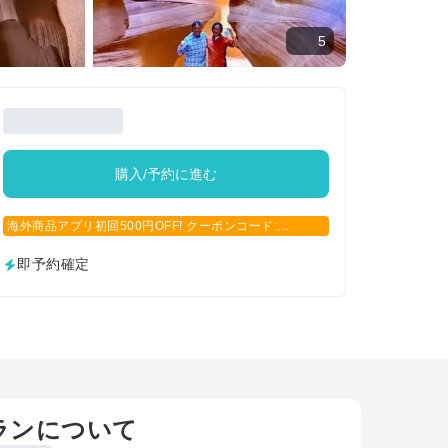
5
購入/予約に進む
海外商品アプリ初回500円OFF! クーポンコード:
APP500
即予約確定
ランについて