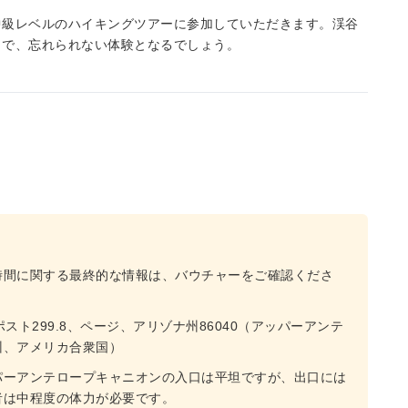
中級レベルのハイキングツアーに参加していただきます。渓谷
とで、忘れられない体験となるでしょう。
時間に関する最終的な情報は、バウチャーをご確認くださ
ト299.8、ページ、アリゾナ州86040（アッパーアンテ
州、アメリカ合衆国）
パーアンテロープキャニオンの入口は平坦ですが、出口には
者は中程度の体力が必要です。