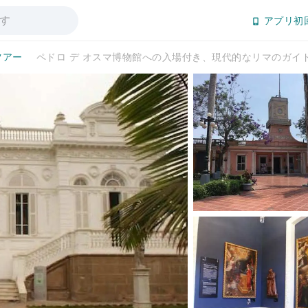
アプリ初
ツアー
ペドロ デ オスマ博物館への入場付き、現代的なリマのガイ