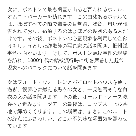
次に、ボストンで最も幽霊が出ると言われるホテル、
オムニ・パーカーを訪れます。この由緒あるホテルで
は、ほぼすべての階で幽霊の目撃談、物音、匂いが報
告されており、宿泊するのはよほどの度胸のある人だ
けです。その後、ボストンの心霊現象を利用して金儲
けをしようとした詐欺師の写真家の話を聞き、旧州議
事堂へ向かいます。そして、ボストン虐殺事件の現場
を訪れ、1800年代の結核流行時に街を席巻した超常
現象へのパニックについて話を聞きます。
次はフォート・ウォーレンとパイロットハウスを通り
過ぎ、復讐心に燃える黒衣の女と、一見無害そうな白
衣の女の話を聞きます。その後、オールド・ノース教
会へと進みます。ツアーの最後は、コップス・ヒル墓
地で締めくくります。この場所は、まさにこのルート
の終点にふさわしい、どこか不気味な雰囲気を漂わせ
ています。