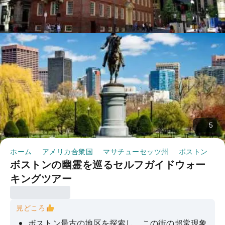
5
ホーム
アメリカ合衆国
マサチューセッツ州
ボストン
半
ボストンの幽霊を巡るセルフガイドウォー
キングツアー
見どころ
ボストン最古の地区を探索し、この街の超常現象