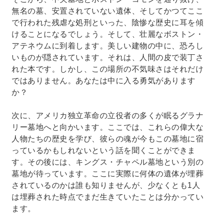
無名の墓、安置されていない遺体、そしてかつてここ
で行われた残虐な処刑といった、陰惨な歴史に耳を傾
けることになるでしょう。そして、壮麗なボストン・
アテネウムに到着します。美しい建物の中に、恐ろし
いものが隠されています。それは、人間の皮で装丁さ
れた本です。しかし、この場所の不気味さはそれだけ
ではありません。あなたは中に入る勇気があります
か？
次に、アメリカ独立革命の立役者の多くが眠るグラナ
リー墓地へと向かいます。ここでは、これらの偉大な
人物たちの歴史を学び、彼らの魂が今もこの墓地に宿
っているかもしれないという話を聞くことができま
す。その後には、キングス・チャペル墓地という別の
墓地が待っています。ここに実際に何体の遺体が埋葬
されているのかは誰も知りませんが、少なくとも1人
は埋葬された時点でまだ生きていたことは分かってい
ます。