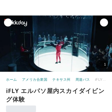
unread
notifications
1
ホーム
アメリカ合衆国
テキサス州
周遊パス
iFLY エルパソ屋内スカイダイビング体験
iFLY エルパソ屋内スカイダイビン
グ体験