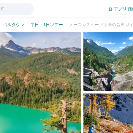
アプリ初
ベルタウン
半日・1日ツアー
ノースカスケード山脈の音声ガ