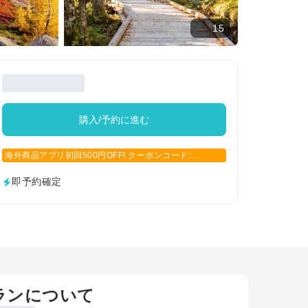
15
購入/予約に進む
海外商品アプリ初回500円OFF! クーポンコード:
APP500
即予約確定
ランについて