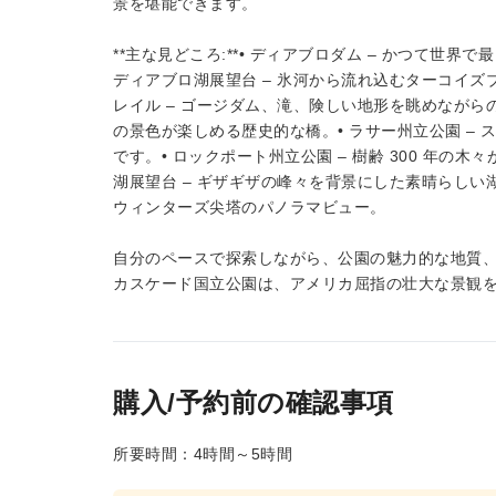
景を堪能できます。
**主な見どころ:**• ディアブロダム – かつて世
ディアブロ湖展望台 – 氷河から流れ込むターコイズ
レイル – ゴージダム、滝、険しい地形を眺めながらの
の景色が楽しめる歴史的な橋。• ラサー州立公園 –
です。• ロックポート州立公園 – 樹齢 300 年の
湖展望台 – ギザギザの峰々を背景にした素晴らしい湖
ウィンターズ尖塔のパノラマビュー。
自分のペースで探索しながら、公園の魅力的な地質
カスケード国立公園は、アメリカ屈指の壮大な景観
購入/予約前の確認事項
所要時間：4時間～5時間