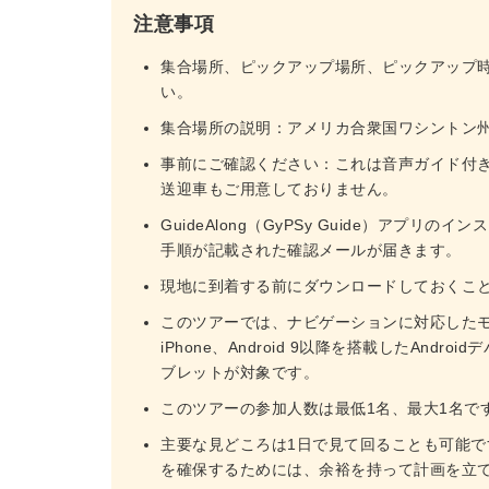
注意事項
集合場所、ピックアップ場所、ピックアップ
い。
集合場所の説明：アメリカ合衆国ワシントン
事前にご確認ください：これは音声ガイド付
送迎車もご用意しておりません。
GuideAlong（GyPSy Guide）ア
手順が記載された確認メールが届きます。
現地に到着する前にダウンロードしておくこ
このツアーでは、ナビゲーションに対応したモバ
iPhone、Android 9以降を搭載したAndr
ブレットが対象です。
このツアーの参加人数は最低1名、最大1名で
主要な見どころは1日で見て回ることも可能
を確保するためには、余裕を持って計画を立