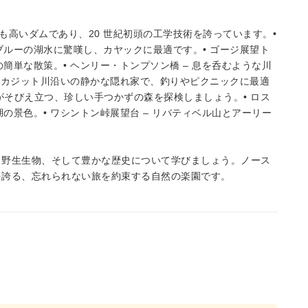
界で最も高いダムであり、20 世紀初頭の工学技術を誇っています。•
ブルーの湖水に驚嘆し、カヤックに最適です。• ゴージ展望ト
簡単な散策。• ヘンリー・トンプソン橋 – 息を呑むような川
 スカジット川沿いの静かな隠れ家で、釣りやピクニックに最適
木々がそびえ立つ、珍しい手つかずの森を探検しましょう。• ロス
の景色。• ワシントン峠展望台 – リバティベル山とアーリー
、野生生物、そして豊かな歴史について学びましょう。ノース
を誇る、忘れられない旅を約束する自然の楽園です。