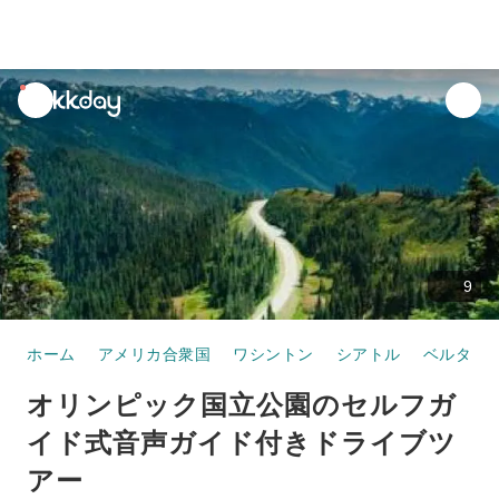
unread
notifications
9
ホーム
アメリカ合衆国
ワシントン
シアトル
ベルタウ
オリンピック国立公園のセルフガ
イド式音声ガイド付きドライブツ
アー