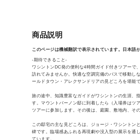
商品説明
このページは機械翻訳で表示されています。日本語
-期待できること-
ワシントンDC発の便利な4時間ガイド付きツアーで
訪れてみませんか。快適な空調完備のバスで移動し
ールドタウン・アレクサンドリアの見どころを堪能
旅の途中、知識豊富なガイドがワシントンの生涯、
す。マウントバーノン邸に到着したら（入場券はツ
ツアーに参加します。その後は、庭園、敷地内、そ
この邸宅の主な見どころは、ジョージ・ワシントン
碑です。臨場感あふれる再現劇や没入型の展示を通
ています。