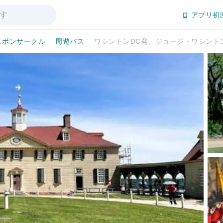
アプリ初
ュポンサークル
周遊パス
ワシントンDC発、ジョージ・ワシント