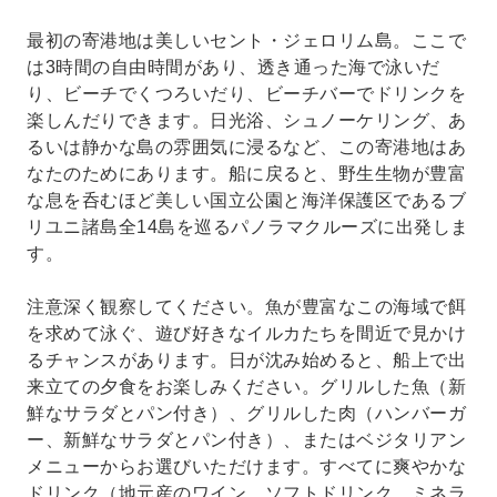
最初の寄港地は美しいセント・ジェロリム島。ここで
は3時間の自由時間があり、透き通った海で泳いだ
り、ビーチでくつろいだり、ビーチバーでドリンクを
楽しんだりできます。日光浴、シュノーケリング、あ
るいは静かな島の雰囲気に浸るなど、この寄港地はあ
なたのためにあります。船に戻ると、野生生物が豊富
な息を呑むほど美しい国立公園と海洋保護区であるブ
リユニ諸島全14島を巡るパノラマクルーズに出発しま
す。
注意深く観察してください。魚が豊富なこの海域で餌
を求めて泳ぐ、遊び好きなイルカたちを間近で見かけ
るチャンスがあります。日が沈み始めると、船上で出
来立ての夕食をお楽しみください。グリルした魚（新
鮮なサラダとパン付き）、グリルした肉（ハンバーガ
ー、新鮮なサラダとパン付き）、またはベジタリアン
メニューからお選びいただけます。すべてに爽やかな
ドリンク（地元産のワイン、ソフトドリンク、ミネラ