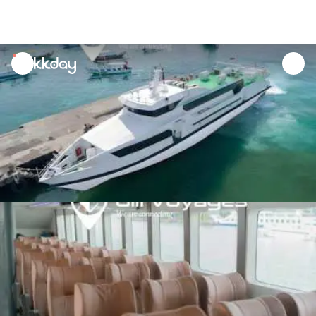
unread
notifications